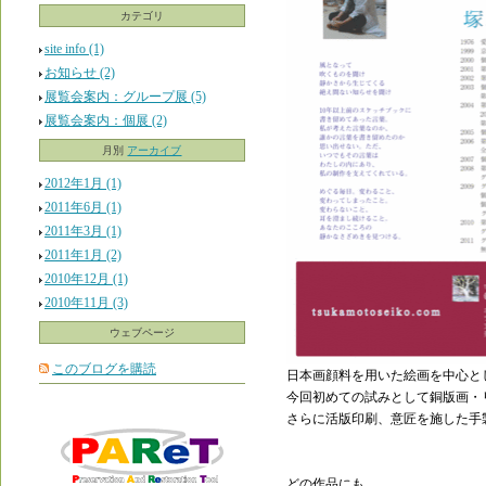
カテゴリ
site info (1)
お知らせ (2)
展覧会案内：グループ展 (5)
展覧会案内：個展 (2)
月別
アーカイブ
2012年1月 (1)
2011年6月 (1)
2011年3月 (1)
2011年1月 (2)
2010年12月 (1)
2010年11月 (3)
ウェブページ
このブログを購読
日本画顔料を用いた絵画を中心と
今回初めての試みとして銅版画・
さらに活版印刷、意匠を施した手
どの作品にも