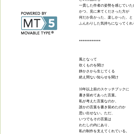
一貫した作者の姿勢を感じていた
かつ、見に来てくださった方が
何だか良かった、楽しかった、と
ふんわりした気持ちになってくれ
************
MTBlog50c2BetaInner
風となって
吹くものを聞け
静かさから生じてくる
絶え間ない知らせを聞け
10年以上前のスケッチブックに
書き留めてあった言葉。
私が考えた言葉なのか、
誰かの言葉を書き留めたのか
思い出せない。ただ、
いつでもその言葉は
わたしの内にあり、
私の制作を支えてくれている。