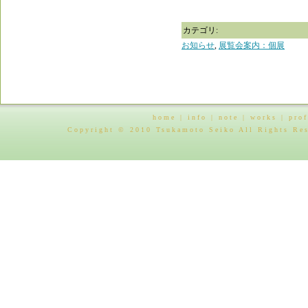
カテゴリ
:
お知らせ
,
展覧会案内：個展
home
|
info
|
note
|
works
|
prof
Copyright © 2010 Tsukamoto Seiko All