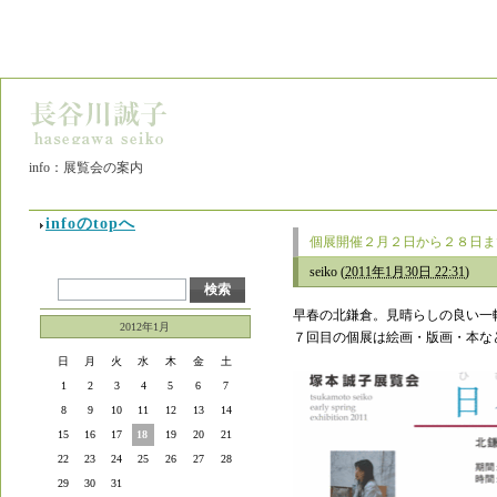
info：展覧会の案内
infoのtopへ
個展開催２月２日から２８日ま
seiko
(
2011年1月30日 22:31
)
早春の北鎌倉。見晴らしの良い一
2012年1月
７回目の個展は絵画・版画・本な
日
月
火
水
木
金
土
1
2
3
4
5
6
7
8
9
10
11
12
13
14
15
16
17
18
19
20
21
22
23
24
25
26
27
28
29
30
31