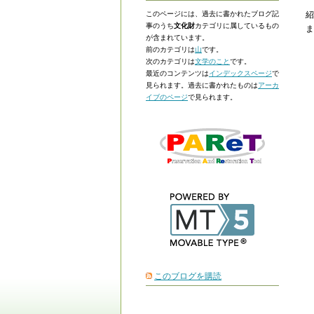
このページには、過去に書かれたブログ記
紹
事のうち
文化財
カテゴリに属しているもの
ま
が含まれています。
前のカテゴリは
山
です。
次のカテゴリは
文学のこと
です。
最近のコンテンツは
インデックスページ
で
見られます。過去に書かれたものは
アーカ
イブのページ
で見られます。
このブログを購読
MTBlog50c2BetaInner