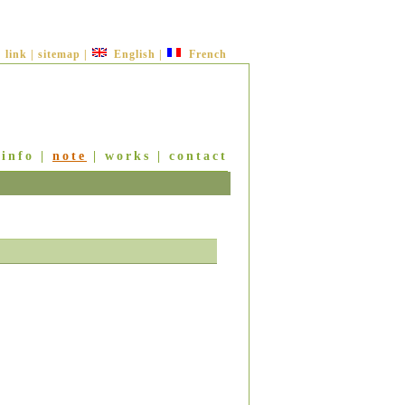
link
|
sitemap
|
English
|
French
|
info
|
note
|
works
|
contact