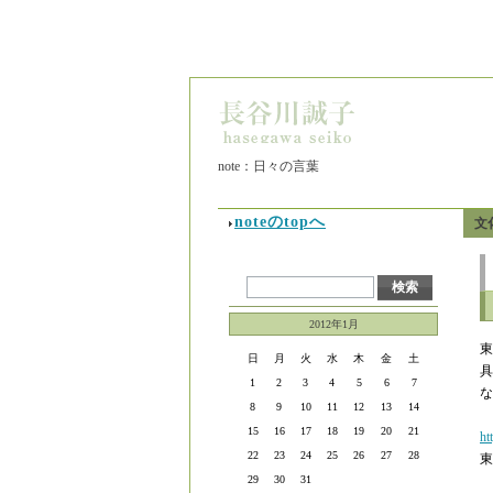
note：日々の言葉
noteのtopへ
文
2012年1月
東
日
月
火
水
木
金
土
具
1
2
3
4
5
6
7
な
8
9
10
11
12
13
14
15
16
17
18
19
20
21
ht
22
23
24
25
26
27
28
東
29
30
31