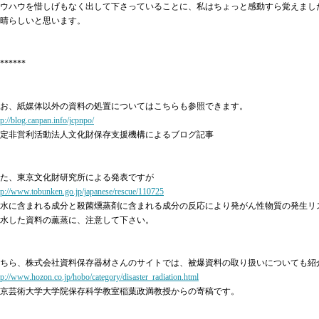
ウハウを惜しげもなく出して下さっていることに、私はちょっと感動すら覚えまし
晴らしいと思います。
******
お、紙媒体以外の資料の処置についてはこちらも参照できます。
tp://blog.canpan.info/jcpnpo/
定非営利活動法人文化財保存支援機構によるブログ記事
た、東京文化財研究所による発表ですが
tp://www.tobunken.go.jp/japanese/rescue/110725
水に含まれる成分と殺菌燻蒸剤に含まれる成分の反応により発がん性物質の発生リ
水した資料の薫蒸に、注意して下さい。
ちら、株式会社資料保存器材さんのサイトでは、被爆資料の取り扱いについても紹
tp://www.hozon.co.jp/hobo/category/disaster_radiation.html
京芸術大学大学院保存科学教室稲葉政満教授からの寄稿です。