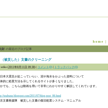
home
化財
の最近のブログ記事
（被災した）文書のクリーニング
seiko
(
2011年8月11日 09:38
)
|
コメント(0)
|
トラックバック(0)
日本大震災が起こっていらい、泥や海水をかぶった資料について
体的に処置方法を示してくれるサイトが多くなりました。
かでも、こちらは動画を用いて非常にわかりやすく解説してくれています。
tp://toubunq.blogspot.com/2011/07/blog-post_06.html
京文書救援隊 被災した文書の復旧処置システム・マニュアル